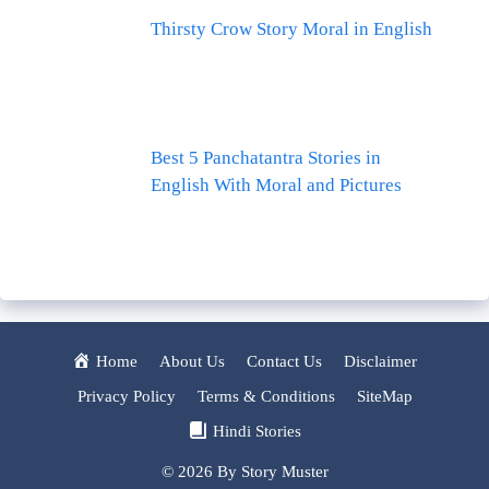
Thirsty Crow Story Moral in English
Best 5 Panchatantra Stories in
English With Moral and Pictures
Home
About Us
Contact Us
Disclaimer
Privacy Policy
Terms & Conditions
SiteMap
Hindi Stories
© 2026
By Story Muster