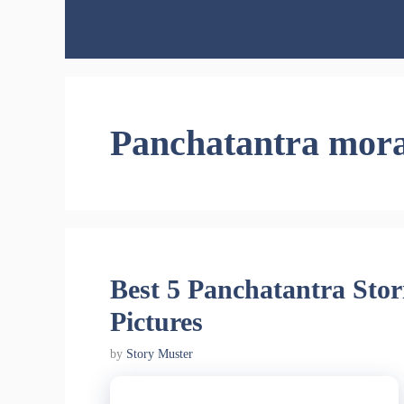
Skip
to
content
Panchatantra moral
Best 5 Panchatantra Stor
Pictures
by
Story Muster