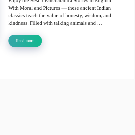
Enjoy the Best 5 Panchatantra Stories in English
With Moral and Pictures — these ancient Indian
classics teach the value of honesty, wisdom, and
kindness. Filled with talking animals and …
Read more