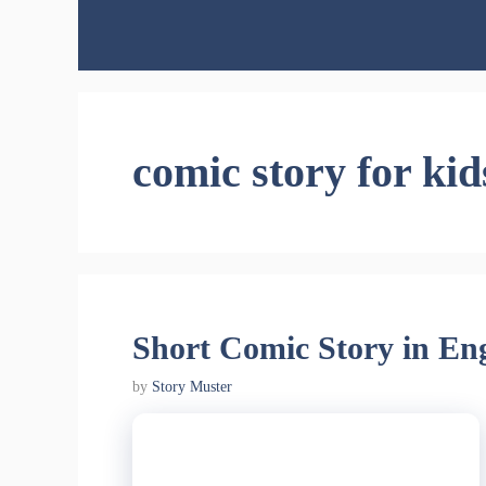
Skip
to
content
comic story for kid
Short Comic Story in Eng
by
Story Muster